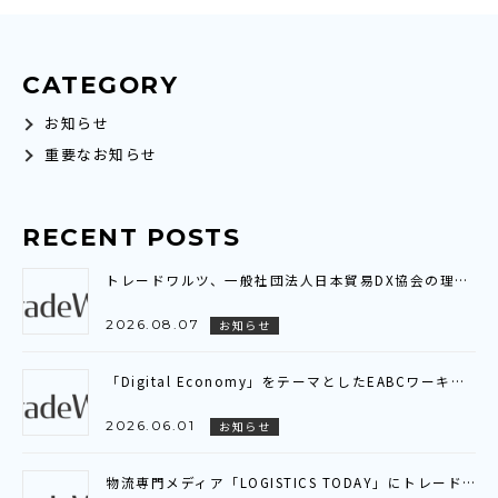
CATEGORY
お知らせ
重要なお知らせ
RECENT POSTS
トレードワルツ、一般社団法人日本貿易DX協会の理事に就任～業界横断の連携を通じ、貿易DXの普及・標準化と社会実装を推進～
2026.08.07
お知らせ
「Digital Economy」をテーマとしたEABCワーキンググループ会議に参加いたしました～アジア全域を繋ぐ「デジタル貿易連携（DTC）」の現状と展望を共有～
2026.06.01
お知らせ
物流専門メディア「LOGISTICS TODAY」にトレードワルツのインタビュー記事が掲載されました