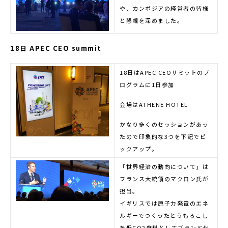
や、カンボジアの経営者の皆様
と懇親を深めました。
18日 APEC CEO summit
18日はAPEC CEOサミットのプ
ログラムに1日参加
会場はATHENE HOTEL
かなり多くのセッションがあっ
たので印象的な3つを下記でピ
ックアップ。
「世界経済の動向について」は
フランス大統領のマクロン氏が
担当。
イギリスでは原子力発電のエネ
ルギーでつくったとうもろこし
を低CO2食料としてブランド化