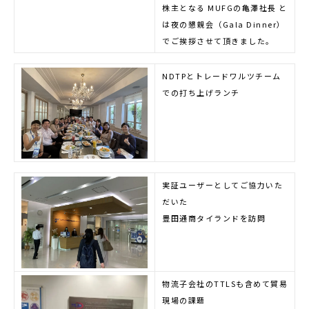
株主となる MUFGの亀澤社長 と
は夜の懇親会（Gala Dinner）
でご挨拶させて頂きました。
NDTPとトレードワルツチーム
での打ち上げランチ
実証ユーザーとしてご協力いた
だいた
豊田通商タイランドを訪問
物流子会社のTTLSも含めて貿易
現場の課題