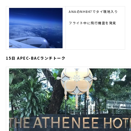
ANAのNH847でタイ現地入り
フライト中に飛行機雲を発見
15日 APEC-BACランチトーク