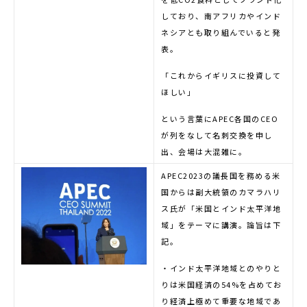
しており、南アフリカやインド
ネシアとも取り組んでいると発
表。
「これからイギリスに投資して
ほしい」
という言葉にAPEC各国のCEO
が列をなして名刺交換を申し
出、会場は大混雑に。
APEC2023の議長国を務める米
国からは副大統領のカマラハリ
ス氏が「米国とインド太平洋地
域」をテーマに講演。論旨は下
記。
・インド太平洋地域とのやりと
りは米国経済の54%を占めてお
り経済上極めて重要な地域であ