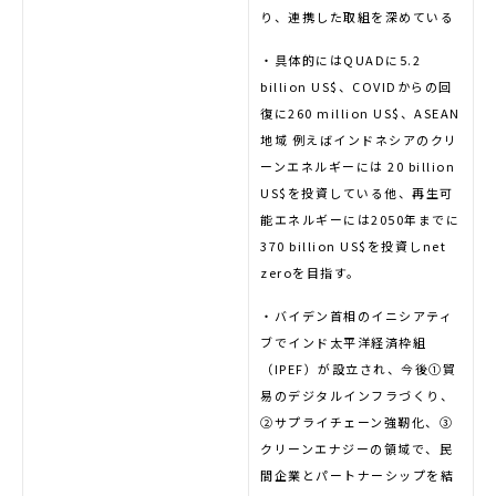
り、連携した取組を深めている
・具体的にはQUADに5.2
billion US$、COVIDからの回
復に260 million US$、ASEAN
地域 例えばインドネシアのクリ
ーンエネルギーには 20 billion
US$を投資している他、再生可
能エネルギーには2050年までに
370 billion US$を投資しnet
zeroを目指す。
・バイデン首相のイニシアティ
ブでインド太平洋経済枠組
（IPEF）が設立され、今後①貿
易のデジタルインフラづくり、
②サプライチェーン強靭化、③
クリーンエナジーの領域で、民
間企業とパートナーシップを結