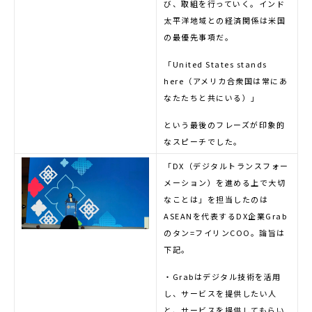
び、取組を行っていく。インド
太平洋地域との経済関係は米国
の最優先事項だ。
「United States stands
here（アメリカ合衆国は常にあ
なたたちと共にいる）」
という最後のフレーズが印象的
なスピーチでした。
「DX（デジタルトランスフォー
メーション）を進める上で大切
なことは」を担当したのは
ASEANを代表するDX企業Grab
のタン=フイリンCOO。論旨は
下記。
・Grabはデジタル技術を活用
し、サービスを提供したい人
と、サービスを提供してもらい