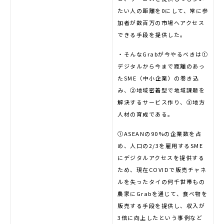
たい人の距離を0にして、常に参
加者が数百万の市場へアクセス
できる手段を提供した。
・そんなGrabが今やるべきは①
デジタルから今まで距離のあっ
たSME（中小企業）の巻き込
み、②地域密着型で地域課題を
解決するサービス作り、③地方
人材の育成である。
①ASEANの90%の企業数を占
め、人口の2/3を雇用するSME
にデジタルアクセスを提供する
ため、現在COVIDで販売チャネ
ルを失ったタイの何千世帯もの
農家にGrabを通じて、食べ物を
販売する手段を提供し、収入が
3倍に向上したという事例など