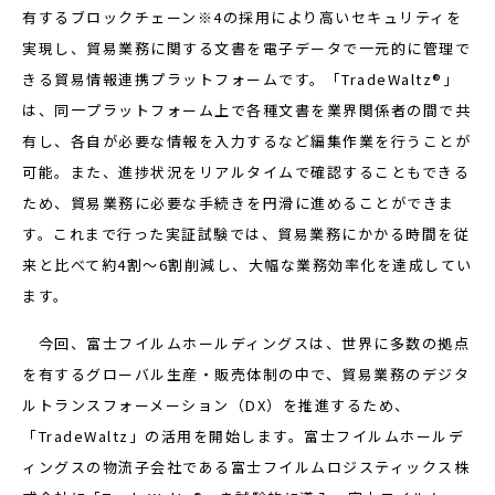
有するブロックチェーン※4の採用により高いセキュリティを
実現し、貿易業務に関する文書を電子データで一元的に管理で
きる貿易情報連携プラットフォームです。「TradeWaltz®」
は、同一プラットフォーム上で各種文書を業界関係者の間で共
有し、各自が必要な情報を入力するなど編集作業を行うことが
可能。また、進捗状況をリアルタイムで確認することもできる
ため、貿易業務に必要な手続きを円滑に進めることができま
す。これまで行った実証試験では、貿易業務にかかる時間を従
来と比べて約4割～6割削減し、大幅な業務効率化を達成してい
ます。
今回、富士フイルムホールディングスは、世界に多数の拠点
を有するグローバル生産・販売体制の中で、貿易業務のデジタ
ルトランスフォーメーション（DX）を推進するため、
「TradeWaltz」の活用を開始します。富士フイルムホールデ
ィングスの物流子会社である富士フイルムロジスティックス株