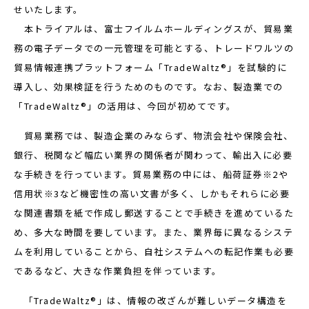
せいたします。
本トライアルは、富士フイルムホールディングスが、貿易業
務の電子データでの一元管理を可能とする、トレードワルツの
貿易情報連携プラットフォーム「TradeWaltz®」を試験的に
導入し、効果検証を行うためのものです。なお、製造業での
「TradeWaltz®」の活用は、今回が初めてです。
貿易業務では、製造企業のみならず、物流会社や保険会社、
銀行、税関など幅広い業界の関係者が関わって、輸出入に必要
な手続きを行っています。貿易業務の中には、船荷証券※2や
信用状※3など機密性の高い文書が多く、しかもそれらに必要
な関連書類を紙で作成し郵送することで手続きを進めているた
め、多大な時間を要しています。また、業界毎に異なるシステ
ムを利用していることから、自社システムへの転記作業も必要
であるなど、大きな作業負担を伴っています。
「TradeWaltz®」は、情報の改ざんが難しいデータ構造を