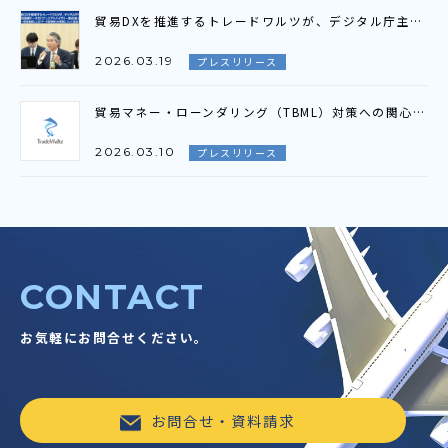
貿易DXを推進するトレードワルツが、デジタル庁主催 「第3回国際データガバナンスアドバイザリー委員会」に参加 ～官民連携による「データ経済圏」の構築について議論～
2026.03.19
プレスリリース
貿易マネー・ローンダリング（TBML）対策への関心の高まりを受け、官民における取組と議論が加速～10月発足の「TBML対策ワーキンググループ」における検討状況の共有～
2026.03.10
プレスリリース
CONTACT
お気軽にお問合せください。
お問合せ・資料請求