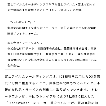
富士フイルムホールディングス傘下の富士フイルム・富士ゼロック
スが輸出者または輸入者として「
TradeWaltz
」に参加。
「
TradeWaltz
®
」：
貿易業務に関する文書を電子データで一元的に管理できる貿易情報
連携プラットフォーム。
株式会社トレードワルツ：
株式会社
NTT
データ、三菱商事株式会社、豊田通商株式会社、東京
海上日動火災保険株式会社、株式会社三菱
UFJ
銀行、兼松株式会社、
損害保険ジャパン株式会社の共同出資によって
2020
年に設立された
合弁会社。
富士フイルムホールディングスは、ICT技術を活用したDXを幅
広い分野で推進することで、業務効率化はもちろんのこと、革
新的な製品・サービスの創出にも取り組んでいきます。 トレ
ードワルツは、今回のトライアルにより7社※5に拡大した
「TradeWaltz®」のユーザー数をさらに広げ、貿易業務の効