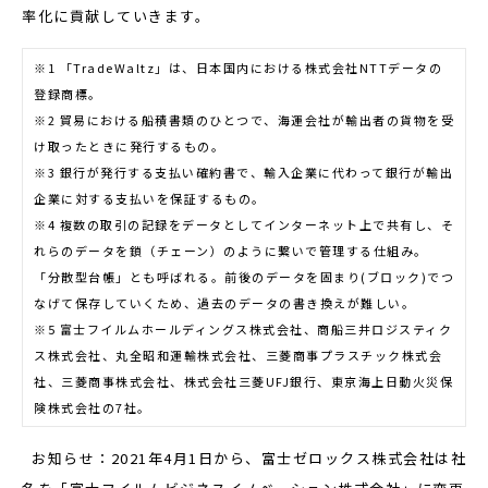
率化に貢献していきます。
※1 「TradeWaltz」は、日本国内における株式会社NTTデータの
登録商標。
※2 貿易における船積書類のひとつで、海運会社が輸出者の貨物を受
け取ったときに発行するもの。
※3 銀行が発行する支払い確約書で、輸入企業に代わって銀行が輸出
企業に対する支払いを保証するもの。
※4 複数の取引の記録をデータとしてインターネット上で共有し、そ
れらのデータを鎖（チェーン）のように繋いで管理する仕組み。
「分散型台帳」とも呼ばれる。前後のデータを固まり(ブロック)でつ
なげて保存していくため、過去のデータの書き換えが難しい。
※5 富士フイルムホールディングス株式会社、商船三井ロジスティク
ス株式会社、丸全昭和運輸株式会社、三菱商事プラスチック株式会
社、三菱商事株式会社、株式会社三菱UFJ銀行、東京海上日動火災保
険株式会社の7社。
お知らせ：2021年4月1日から、富士ゼロックス株式会社は社