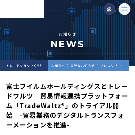
お知らせ
NEWS
トレードワルツ HOME
お知らせ
重要なお知らせ
プレスリリース
富
富士フイルムホールディングスとトレー
ドワルツ 貿易情報連携プラットフォー
ム「TradeWaltz®」のトライアル開
始 -貿易業務のデジタルトランスフォ
ーメーションを推進-