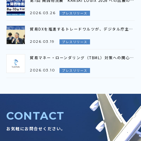
第7回 関西物流展 KANSAI LOGIX 2026 への出展のお知らせ
2026.03.26
プレスリリース
貿易DXを推進するトレードワルツが、デジタル庁主催 「第3回国際データガバナンスアドバイザリー委員会」に参加 ～官民連携による「データ経済圏」の構築について議論～
2026.03.19
プレスリリース
貿易マネー・ローンダリング（TBML）対策への関心の高まりを受け、官民における取組と議論が加速～10月発足の「TBML対策ワーキンググループ」における検討状況の共有～
2026.03.10
プレスリリース
CONTACT
お気軽にお問合せください。