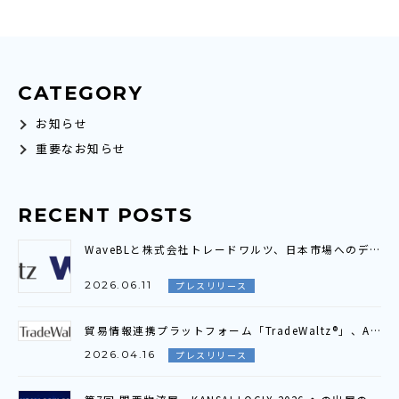
CATEGORY
お知らせ
重要なお知らせ
RECENT POSTS
WaveBLと株式会社トレードワルツ、日本市場へのデジタル貿易接続拡大に向け プラットフォーム連携契約を締結
2026.06.11
プレスリリース
貿易情報連携プラットフォーム「TradeWaltz®」、AI貿易書類照合機能を4月より提供開始～ 23項目を自動照合、貿易書類間の照合業務を抜本的に効率化 〜
2026.04.16
プレスリリース