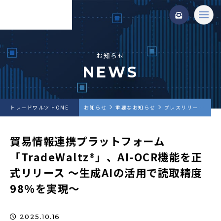
お知らせ
NEWS
トレードワルツ HOME
お知らせ
重要なお知らせ
プレスリリース
貿
貿易情報連携プラットフォーム
「TradeWaltz®︎」、AI-OCR機能を正
式リリース ～生成AIの活用で読取精度
98%を実現～
2025.10.16