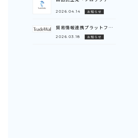
2026.04.14
お知らせ
貿易情報連携プラットフォーム「TradeWaltz®」、AI-OCRの対応範囲を拡大～新たに注文書（P/O）に対応し、輸出入双方でのデータ活用が可能に～
2026.03.18
お知らせ