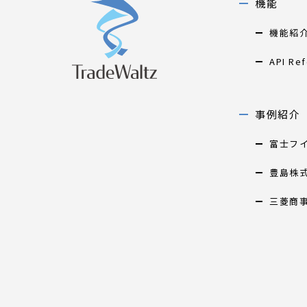
機能
機能紹
API Re
事例紹介
富士フ
豊島株
三菱商