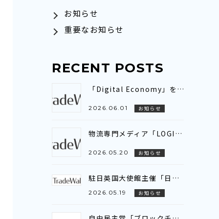
お知らせ
重要なお知らせ
RECENT POSTS
「Digital Economy」をテーマとしたEABCワーキンググループ会議に参加いたしました～アジア全域を繋ぐ「デジタル貿易連携（DTC）」の現状と展望を共有～
2026.06.01
お知らせ
物流専門メディア「LOGISTICS TODAY」にトレードワルツのインタビュー記事が掲載されました
2026.05.20
お知らせ
駐日英国大使館主催「日英貿易デジタル化プロジェクト」ビジネスブリーフィング参加のお知らせ
2026.05.19
お知らせ
自由民主党「ブロックチェーン推進議員連盟」に登壇いたしました