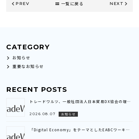
一覧に戻る
PREV
NEXT
CATEGORY
お知らせ
重要なお知らせ
RECENT POSTS
トレードワルツ、一般社団法人日本貿易DX協会の理事に就任～業界横断の連携を通じ、貿易DXの普及・標準化と社会実装を推進～
2026.08.07
お知らせ
「Digital Economy」をテーマとしたEABCワーキンググループ会議に参加いたしました～アジア全域を繋ぐ「デジタル貿易連携（DTC）」の現状と展望を共有～