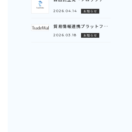
2026.04.14
お知らせ
貿易情報連携プラットフォーム「TradeWaltz®」、AI-OCRの対応範囲を拡大～新たに注文書（P/O）に対応し、輸出入双方でのデータ活用が可能に～
2026.03.18
お知らせ