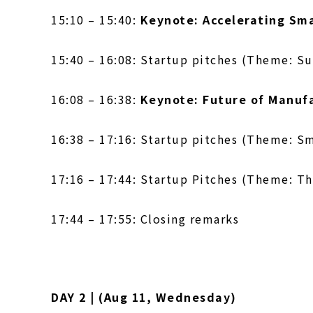
15:
10 – 1
5:40:
Keynote: Accelerating Sma
15:
40 – 1
6:08: Startup pitches (Theme: Su
16:
08 – 1
6:38:
Keynote: Future of Manuf
16:
38 – 1
7:16: Startup pitches (Theme: S
17:
16 – 1
7:44: Startup Pitches (Theme: T
17:
44 – 1
7:55: Closing remarks
DAY 2 | (Aug 11, Wednesday)