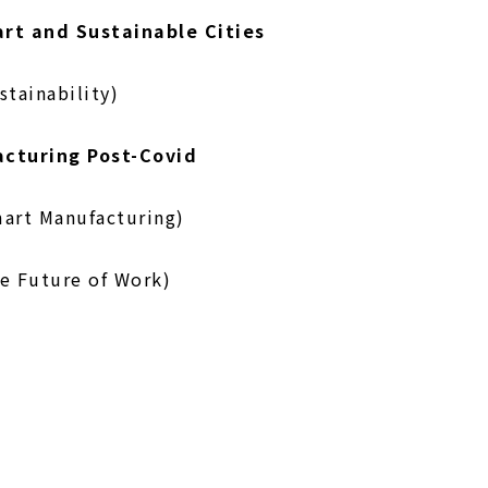
rt and Sustainable Cities
stainability)
acturing Post-Covid
mart Manufacturing)
he Future of Work)