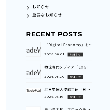
お知らせ
重要なお知らせ
RECENT POSTS
「Digital Economy」をテーマとしたEABCワーキンググループ会議に参加いたしました～アジア全域を繋ぐ「デジタル貿易連携（DTC）」の現状と展望を共有～
2026.06.01
お知らせ
物流専門メディア「LOGISTICS TODAY」にトレードワルツのインタビュー記事が掲載されました
2026.05.20
お知らせ
駐日英国大使館主催「日英貿易デジタル化プロジェクト」ビジネスブリーフィング参加のお知らせ
2026.05.19
お知らせ
自由民主党「ブロックチェーン推進議員連盟」に登壇いたしました