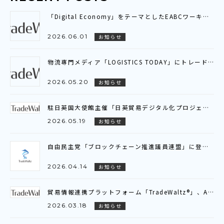
「Digital Economy」をテーマとしたEABCワーキンググループ会議に参加いたしました～アジア全域を繋ぐ「デジタル貿易連携（DTC）」の現状と展望を共有～
2026.06.01
お知らせ
物流専門メディア「LOGISTICS TODAY」にトレードワルツのインタビュー記事が掲載されました
2026.05.20
お知らせ
駐日英国大使館主催「日英貿易デジタル化プロジェクト」ビジネスブリーフィング参加のお知らせ
2026.05.19
お知らせ
自由民主党「ブロックチェーン推進議員連盟」に登壇いたしました
2026.04.14
お知らせ
貿易情報連携プラットフォーム「TradeWaltz®」、AI-OCRの対応範囲を拡大～新たに注文書（P/O）に対応し、輸出入双方でのデータ活用が可能に～
2026.03.18
お知らせ