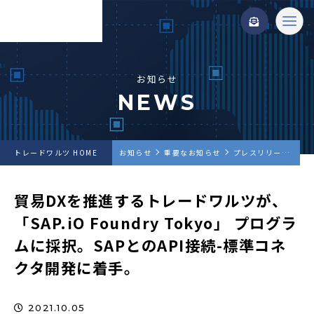
お知らせ
NEWS
トレードワルツ HOME
お知らせ
重要なお知らせ
プレスリリース
貿
貿易DXを推進するトレードワルツが、
「SAP.iO Foundry Tokyo」 プログラ
ムに採択。SAPとのAPI接続-標準コネ
クタ開発に着手。
2021.10.05