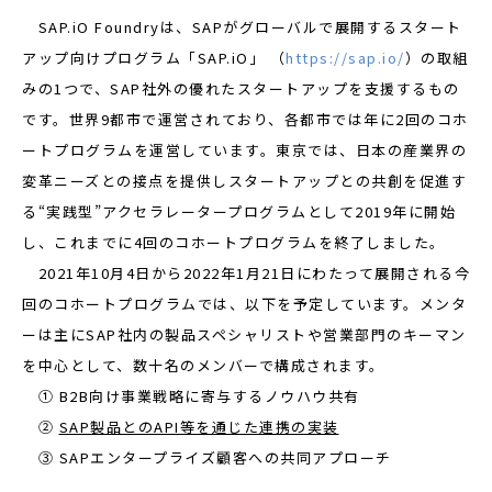
SAP.iO Foundryは、SAPがグローバルで展開するスタート
アップ向けプログラム「SAP.iO」 （
https://sap.io/
）の取組
みの1つで、SAP社外の優れたスタートアップを支援するもの
です。世界9都市で運営されており、各都市では年に2回のコホ
ートプログラムを運営しています。東京では、日本の産業界の
変革ニーズとの接点を提供しスタートアップとの共創を促進す
る“実践型”アクセラレータープログラムとして2019年に開始
し、これまでに4回のコホートプログラムを終了しました。
2021年10月4日から2022年1月21日にわたって展開される今
回のコホートプログラムでは、以下を予定しています。メンタ
ーは主にSAP社内の製品スペシャリストや営業部門のキーマン
を中心として、数十名のメンバーで構成されます。
① B2B向け事業戦略に寄与するノウハウ共有
②
SAP製品とのAPI等を通じた連携の実装
③ SAPエンタープライズ顧客への共同アプローチ