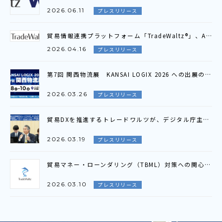
2026.06.11
プレスリリース
貿易情報連携プラットフォーム「TradeWaltz®」、AI貿易書類照合機能を4月より提供開始～ 23項目を自動照合、貿易書類間の照合業務を抜本的に効率化 〜
2026.04.16
プレスリリース
第7回 関西物流展 KANSAI LOGIX 2026 への出展のお知らせ
2026.03.26
プレスリリース
貿易DXを推進するトレードワルツが、デジタル庁主催 「第3回国際データガバナンスアドバイザリー委員会」に参加 ～官民連携による「データ経済圏」の構築について議論～
2026.03.19
プレスリリース
貿易マネー・ローンダリング（TBML）対策への関心の高まりを受け、官民における取組と議論が加速～10月発足の「TBML対策ワーキンググループ」における検討状況の共有～
2026.03.10
プレスリリース