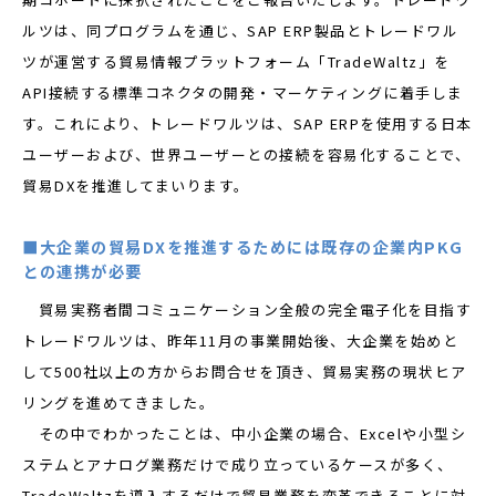
ルツは、同プログラムを通じ、SAP ERP製品とトレードワル
ツが運営する貿易情報プラットフォーム「TradeWaltz」を
API接続する標準コネクタの開発・マーケティングに着手しま
す。これにより、トレードワルツは、SAP ERPを使用する日本
ユーザーおよび、世界ユーザーとの接続を容易化することで、
貿易DXを推進してまいります。
■大企業の貿易DXを推進するためには既存の企業内PKG
との連携が必要
貿易実務者間コミュニケーション全般の完全電子化を目指す
トレードワルツは、昨年11月の事業開始後、大企業を始めと
して500社以上の方からお問合せを頂き、貿易実務の現状ヒア
リングを進めてきました。
その中でわかったことは、中小企業の場合、Excelや小型シ
ステムとアナログ業務だけで成り立っているケースが多く、
TradeWaltzを導入するだけで貿易業務を変革できることに対