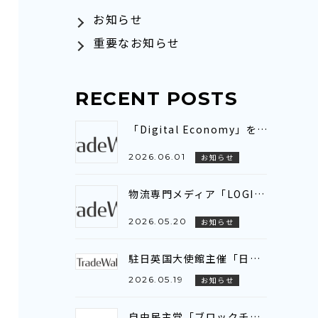
お知らせ
重要なお知らせ
RECENT POSTS
「Digital Economy」をテーマとしたEABCワーキンググループ会議に参加いたしました～アジア全域を繋ぐ「デジタル貿易連携（DTC）」の現状と展望を共有～
2026.06.01
お知らせ
物流専門メディア「LOGISTICS TODAY」にトレードワルツのインタビュー記事が掲載されました
2026.05.20
お知らせ
駐日英国大使館主催「日英貿易デジタル化プロジェクト」ビジネスブリーフィング参加のお知らせ
2026.05.19
お知らせ
自由民主党「ブロックチェーン推進議員連盟」に登壇いたしました