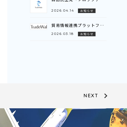
2026.04.14
お知らせ
貿易情報連携プラットフォーム「TradeWaltz®」、AI-OCRの対応範囲を拡大～新たに注文書（P/O）に対応し、輸出入双方でのデータ活用が可能に～
2026.03.18
お知らせ
NEXT