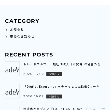
CATEGORY
お知らせ
重要なお知らせ
RECENT POSTS
トレードワルツ、一般社団法人日本貿易DX協会の理事に就任～業界横断の連携を通じ、貿易DXの普及・標準化と社会実装を推進～
2026.08.07
お知らせ
「Digital Economy」をテーマとしたEABCワーキンググループ会議に参加いたしました～アジア全域を繋ぐ「デジタル貿易連携（DTC）」の現状と展望を共有～
2026.06.01
お知らせ
物流専門メディア「LOGISTICS TODAY」にトレードワルツのインタビュー記事が掲載されました