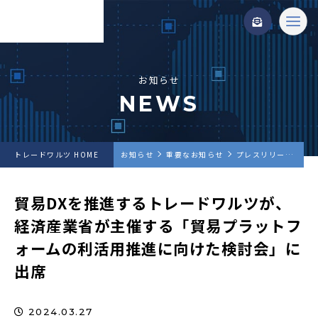
お知らせ
NEWS
トレードワルツ HOME
お知らせ
重要なお知らせ
プレスリリース
貿
貿易DXを推進するトレードワルツが、
経済産業省が主催する「貿易プラットフ
ォームの利活用推進に向けた検討会」に
出席
2024.03.27