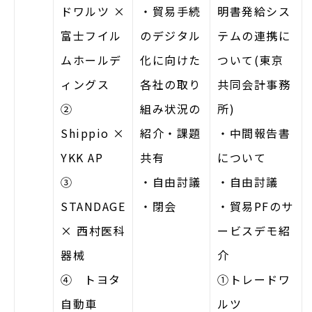
ドワルツ ×
・貿易手続
明
書発給シス
富士フイル
のデジタル
テムの連携に
ムホールデ
化に向けた
ついて(東京
ィングス
各社の取り
共同会計事務
②
組み状況の
所)
Shippio ×
紹介・課題
・中間報告書
YKK AP
共有
について
③
・自由討議
・自由討議
STANDAGE
・閉会
・貿易PFのサ
× 西村医科
ービスデモ紹
器械
介
④ トヨタ
①トレードワ
自動車
ルツ