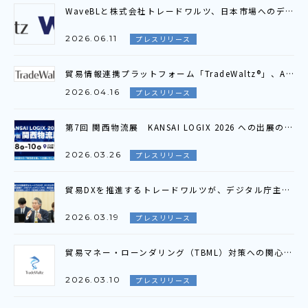
WaveBLと株式会社トレードワルツ、日本市場へのデジタル貿易接続拡大に向け プラットフォーム連携契約を締結
2026.06.11
プレスリリース
貿易情報連携プラットフォーム「TradeWaltz®」、AI貿易書類照合機能を4月より提供開始～ 23項目を自動照合、貿易書類間の照合業務を抜本的に効率化 〜
2026.04.16
プレスリリース
第7回 関西物流展 KANSAI LOGIX 2026 への出展のお知らせ
2026.03.26
プレスリリース
貿易DXを推進するトレードワルツが、デジタル庁主催 「第3回国際データガバナンスアドバイザリー委員会」に参加 ～官民連携による「データ経済圏」の構築について議論～
2026.03.19
プレスリリース
貿易マネー・ローンダリング（TBML）対策への関心の高まりを受け、官民における取組と議論が加速～10月発足の「TBML対策ワーキンググループ」における検討状況の共有～
2026.03.10
プレスリリース